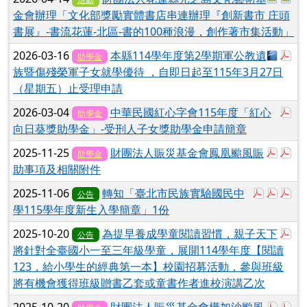
金會辦理「文化部獎勵實體書店串連辦理『創新書市 庄頭
書展』-書流花蓮-北區-書的100種浪漫，創作著市集活動」
下載：3
於
2026-03-16
本縣114學年度第2學期軍公教遺
助學金
族暨傷殘榮軍子女就學優待 ，自即日起至115年3月27日
（星期五）止受理申請
於
2026-03-04
中華民國紅心字會115年度「紅心
助學金
向日葵獎助學金」-受刑人子女獎助學金申請簡章
於彈跳
於
2025-11-25
財團法人賑災基金會鳳凰颱風賑
助學金
助事項及相關附件
於彈跳視
於彈跳
於
2025-11-06
轉知「臺北市民族實驗國民中
公告
學115學年度新生入學簡章」1份
於
2025-10-20
為提早養成學童閱讀習慣，親子天下
公告
將針對全臺國小一至三年級學童，展開114學年度【閱讀
123，給小學生的經典第一本】校園招募活動，參與班級
將有機會獲得班級贈書乙套或童書作者進校演講乙次
於彈跳
於
2025-10-20
財團法人賑災基金會樺加沙颱風