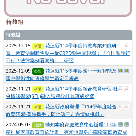
特教組
特教組
於
2025-12-15
花蓮縣114學年度特教專業知能研
研習
習：教育法制新焦點—從CRPD到校園現場：『合理調整行
不行？法律案例看實務』」研習
於彈
於
2025-12-09
花蓮縣115學年度國小一般智能及
公告
國中學術性向資優學生鑑定日程表
於彈
於
2025-11-21
花蓮縣114學年度融合教育研習-社
研習
會情緒學習(SEL)融入課程設計與班級經營
於彈
於
2025-11-21
花蓮縣政府辦理「114學年度融合
研習
教育研習-普特攜手，陪伴孩子走過情緒挑戰」
於彈跳
於
2024-05-03
轉知本府家庭教育中心辦理113年
活動
度推展家庭教育實施計畫「有愛無礙身心障礙家庭教育成