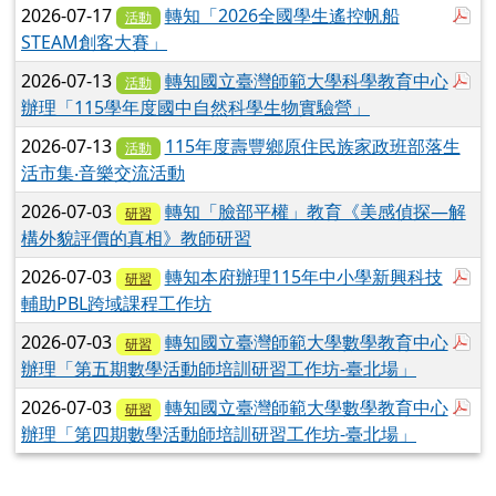
於
2026-07-17
轉知「2026全國學生遙控帆船
活動
STEAM創客大賽」
於
2026-07-13
轉知國立臺灣師範大學科學教育中心
活動
辦理「115學年度國中自然科學生物實驗營」
2026-07-13
115年度壽豐鄉原住民族家政班部落生
活動
活市集‧音樂交流活動
2026-07-03
轉知「臉部平權」教育《美感偵探—解
研習
構外貌評價的真相》教師研習
於
2026-07-03
轉知本府辦理115年中小學新興科技
研習
輔助PBL跨域課程工作坊
於
2026-07-03
轉知國立臺灣師範大學數學教育中心
研習
辦理「第五期數學活動師培訓研習工作坊-臺北場」
於
2026-07-03
轉知國立臺灣師範大學數學教育中心
研習
辦理「第四期數學活動師培訓研習工作坊-臺北場」