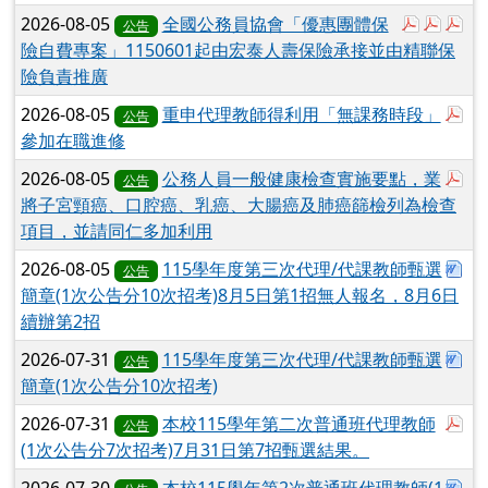
於彈跳視
於彈跳
於
2026-08-05
全國公務員協會「優惠團體保
公告
險自費專案」1150601起由宏泰人壽保險承接並由精聯保
險負責推廣
於
2026-08-05
重申代理教師得利用「無課務時段」
公告
參加在職進修
於
2026-08-05
公務人員一般健康檢查實施要點，業
公告
將子宮頸癌、口腔癌、乳癌、大腸癌及肺癌篩檢列為檢查
項目，並請同仁多加利用
下
2026-08-05
115學年度第三次代理/代課教師甄選
公告
簡章(1次公告分10次招考)8月5日第1招無人報名，8月6日
續辦第2招
下
2026-07-31
115學年度第三次代理/代課教師甄選
公告
簡章(1次公告分10次招考)
於
2026-07-31
本校115學年第二次普通班代理教師
公告
(1次公告分7次招考)7月31日第7招甄選結果。
下