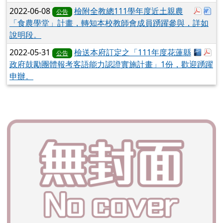
於彈跳
下
2022-06-08
檢附全教總111學年度近土親農
公告
「食農學堂」計畫，轉知本校教師會成員踴躍參與，詳如
說明段。
下載：3
於彈
2022-05-31
檢送本府訂定之「111年度花蓮縣
公告
政府鼓勵團體報考客語能力認證實施計畫」1份，歡迎踴躍
申辦。