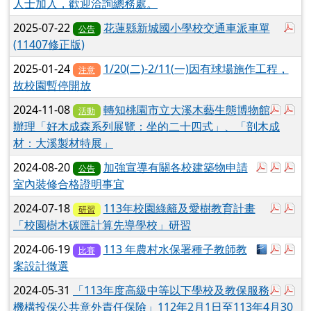
人士加入，歡迎洽詢總務處。
於
2025-07-22
花蓮縣新城國小學校交通車派車單
公告
(11407修正版)
2025-01-24
1/20(二)-2/11(一)因有球場施作工程，
注意
故校園暫停開放
於彈
於
2024-11-08
轉知桃園市立大溪木藝生態博物館
活動
辦理「好木成森系列展覽：坐的二十四式」、「剖木成
材：大溪製材特展」
於彈跳視
於彈
於
2024-08-20
加強宣導有關各校建築物申請
公告
室內裝修合格證明事宜
於彈
於
2024-07-18
113年校園綠籬及愛樹教育計畫
研習
「校園樹木碳匯計算先導學校」研習
下載：1
於彈
於
2024-06-19
113 年農村水保署種子教師教
比賽
案設計徵選
於彈
於
2024-05-31
「113年度高級中等以下學校及教保服務
機構投保公共意外責任保險」112年2月1日至113年4月30