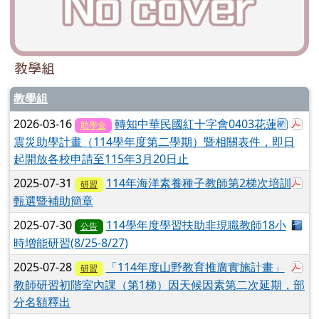
教學組
教學組
下載：3
於
2026-03-16
轉知中華民國紅十字會0403花蓮
助學金
震災助學計畫（114學年度第二學期）暨相關表件，即日
起開放各校申請至115年3月20日止
於
2025-07-31
114年海洋素養種子教師第2梯次培訓
研習
甄選暨補助簡章
下
2025-07-30
114學年度學習扶助非現職教師18小
公告
時增能研習(8/25-8/27)
於
2025-07-28
「114年度山野教育推廣實施計畫」
研習
教師研習初階室內課（第1梯）因天候因素第二次延期，部
分名額釋出