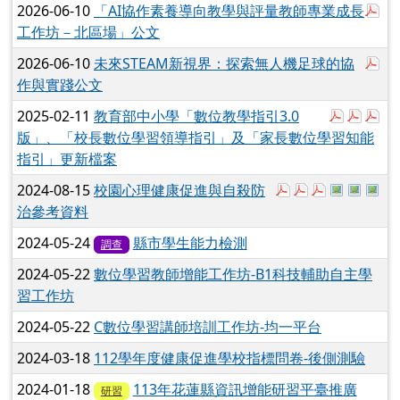
於
2026-06-10
「AI協作素養導向教學與評量教師專業成長
工作坊－北區場」公文
於
2026-06-10
未來STEAM新視界：探索無人機足球的協
作與實踐公文
於彈跳視
於彈
於
2025-02-11
教育部中小學「數位教學指引3.0
版」、「校長數位學習領導指引」及「家長數位學習知能
指引」更新檔案
於彈跳視窗觀看：
於彈跳視窗觀看
於彈跳視窗
於彈跳視窗觀
於彈跳視
於彈
2024-08-15
校園心理健康促進與自殺防
治參考資料
2024-05-24
縣市學生能力檢測
調查
2024-05-22
數位學習教師增能工作坊-B1科技輔助自主學
習工作坊
2024-05-22
C數位學習講師培訓工作坊-均一平台
2024-03-18
112學年度健康促進學校指標問卷-後側測驗
2024-01-18
113年花蓮縣資訊增能研習平臺推廣
研習