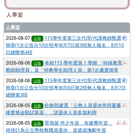
人事室
人事室
下
2026-08-07
115學年度第三次代理/代課教師甄選
公告
簡章(1次公告分10次招考)8月7日第3招無人報名，8月10
日續辦第4招
於
2026-08-06
本校115 學年度第 1 學期 「特殊教育
公告
教師助理員」及「特教學生助理人員」第1次遴選簡章
下
2026-08-06
115學年度第三次代理/代課教師甄選
公告
簡章(1次公告分10次招考)8月6日第2招無人報名，8月7日
續辦第3招
於
2026-08-05
銓敘部建置「公教人員退休所得重審
公告
後實發金額試算器」，請退休人員多加利用
於彈跳
於
2026-08-05
育孫留 停之年資，有繳費年資，
公告
得併計為公立學校教職員退休、資遣或撫卹年資