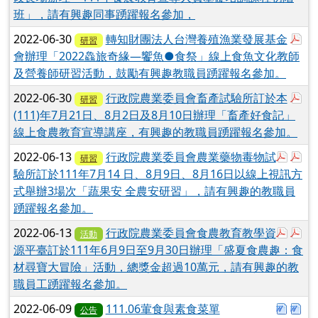
班」，請有興趣同事踴躍報名參加，
於
2022-06-30
轉知財團法人台灣養殖漁業發展基金
研習
會辦理「2022鱻旅奇緣—饗魚●食祭」線上食魚文化教師
及營養師研習活動，鼓勵有興趣教職員踴躍報名參加。
於
2022-06-30
行政院農業委員會畜產試驗所訂於本
研習
(111)年7月21日、8月2日及8月10日辦理「畜產好食記」
線上食農教育宣導講座，有興趣的教職員踴躍報名參加。
於彈跳
於彈
2022-06-13
行政院農業委員會農業藥物毒物試
研習
驗所訂於111年7月14 日、8月9日、8月16日以線上視訊方
式舉辦3場次「蔬果安 全農安研習」，請有興趣的教職員
踴躍報名參加。
於彈跳
於彈
2022-06-13
行政院農業委員會食農教育教學資
活動
源平臺訂於111年6月9日至9月30日辦理「盛夏食農趣：食
材尋寶大冒險」活動，總獎金超過10萬元，請有興趣的教
職員工踴躍報名參加。
下載：
下
2022-06-09
111.06葷食與素食菜單
公告