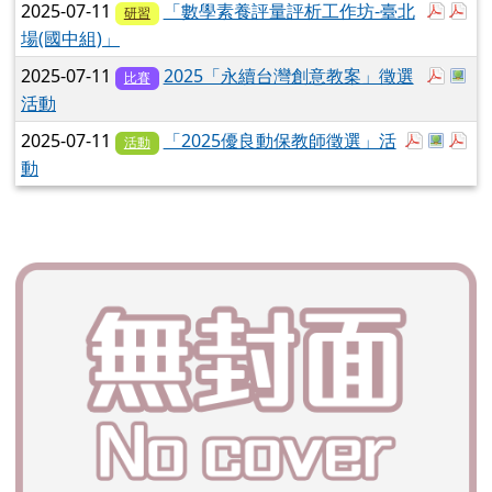
於彈跳
於
2025-07-11
「數學素養評量評析工作坊-臺北
研習
場(國中組)」
於彈跳
於
2025-07-11
2025「永續台灣創意教案」徵選
比賽
活動
於彈跳視窗
於彈跳
於
2025-07-11
「2025優良動保教師徵選」活
活動
動