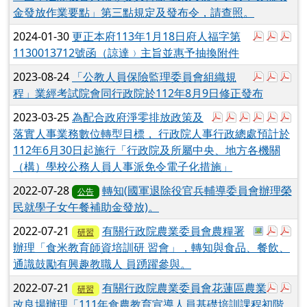
金發放作業要點」第三點規定及發布令，請查照。
於彈跳視
於彈
於
2024-01-30
更正本府113年1月18日府人福字第
1130013712號函（諒達﹚主旨並惠予抽換附件
於彈跳視
於彈跳
於
2023-08-24
「公教人員保險監理委員會組織規
程」業經考試院會同行政院於112年8月9日修正發布
於彈跳視窗觀看：1
於彈跳視窗觀
於彈跳視窗
於彈跳視
於彈
於
2023-03-25
為配合政府淨零排放政策及
落實人事業務數位轉型目標， 行政院人事行政總處預計於
112年6月30日起施行「行政院及所屬中央、地方各機關
（構）學校公務人員人事派免令電子化措施」
2022-07-28
轉知(國軍退除役官兵輔導委員會辦理榮
公告
民就學子女午餐補助金發放)。
於彈跳視窗觀
於彈跳視
於彈
2022-07-21
有關行政院農業委員會農糧署
研習
辦理「食米教育師資培訓研 習會」，轉知與食品、餐飲、
通識鼓勵有興趣教職人 員踴躍參與。
於彈跳視
於彈
2022-07-21
有關行政院農業委員會花蓮區農業
研習
改良場辦理「111年食農教育宣導人員基礎培訓課程初階