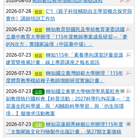
於彈
於
2026-08-03
教師數位教學增能培訓-基礎課程
2026-07-28
C⁺1《親子科技輔助自主學習概念探究與
研習
實作》講師培訓工作坊
於
2026-07-23
轉知教育部國民及學前教育署委請國
研習
立臺中教育大學辦理「115年度教師專業成長研習—「夢
的N次方」實踐家論壇（中區臺中場）」
於
2026-07-23
轉知115年「素養導向課室評量資源
研習
建置暨推廣計畫」線上專題講座之報名資訊
於
2026-07-23
轉知國立臺灣師範大學辦理「115年
研習
度體育教學模組種子教師增能研習實施計畫」
於彈
於
2026-07-23
轉知國立東華大學物理學系葉旺奇
公告
副教授執行國科會【科普活動：2027科學FUN花蓮—「北
花蓮全民科學週」與「AI輔助科學學習」與「仿生與環
境」】擬徵求活動教案
於
2026-07-23
轉知花蓮縣秀林鄉公所辦理115年度
活動
「太魯閣族文化刊物製作出版計畫」-第27期文案徵稿