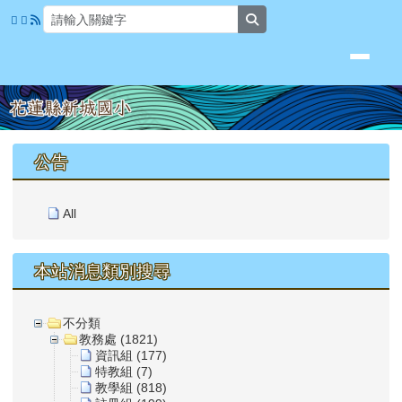
花蓮縣新城國小
跳至主內容區
search
頁尾區域
上中區域內容
公告
All
本站消息類別搜尋
不分類
教務處 (1821)
資訊組 (177)
特教組 (7)
教學組 (818)