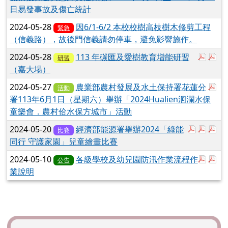
日易發事故及傷亡統計
2024-05-28
因6/1-6/2 本校校樹高枝樹木修剪工程
緊急
（信義路），故後門信義請勿停車，避免影響施作。
於彈
於
2024-05-28
113 年碳匯及愛樹教育增能研習
研習
（嘉大場）
於
2024-05-27
農業部農村發展及水土保持署花蓮分
活動
署113年6月1日（星期六）舉辦「2024Hualien洄瀾水保
童樂會．農村佮水保方城市」活動
於彈跳視
於彈
於
2024-05-20
經濟部能源署舉辦2024「綠能
比賽
同行 守護家園」兒童繪畫比賽
於彈
於
2024-05-10
各級學校及幼兒園防汛作業流程作
公告
業說明