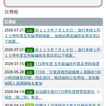
註冊組
註冊組
下
2026-07-21
於１１５年７月１６日； 進行本校１
公告
１５學年度五年級導師抽籤， 抽籤結果及編班名單請見以
下檔案。
下
2026-07-21
於１１５年７月１６日； 進行本校１
公告
１５學年度五年級編班名單請見以下檔案。
2026-07-15
115學年度 五年級編班作業及導師抽選
公告
2026-05-28
115年「兒童課後照顧服務人員職前180
公告
小時訓練第20期」招生資訊，敬請協助公告周知，並鼓勵
相關人員踴躍報名參加
於
2026-04-14
自強國中進行115學年度體育班新生
公告
招生（第二招）事宜。
於彈跳
於
2026-04-14
財團法人花蓮縣光之島文化藝術基
活動