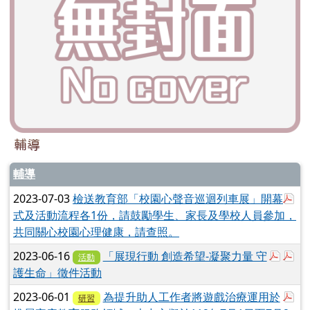
輔導
輔導
於
2023-07-03
檢送教育部「校園心聲音巡迴列車展」開幕
式及活動流程各1份，請鼓勵學生、家長及學校人員參加，
共同關心校園心理健康，請查照。
於彈
於
2023-06-16
「展現行動 創造希望-凝聚力量 守
活動
護生命」徵件活動
於
2023-06-01
為提升助人工作者將遊戲治療運用於
研習