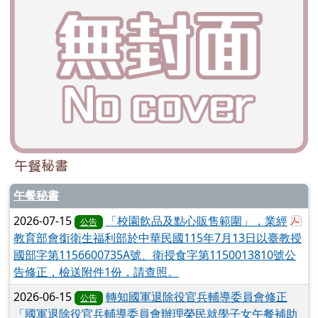
午餐秘書
午餐秘書
於
2026-07-15
「校園飲品及點心販售範圍」，業經
公告
教育部會銜衛生福利部於中華民國115年7月13日以臺教授
國部字第1156600735A號、衛授食字第1150013810號公
告修正，檢送附件1份，請查照。
2026-06-15
轉知國軍退除役官兵輔導委員會修正
公告
「國軍退除役官兵輔導委員會辦理榮民就學子女午餐補助