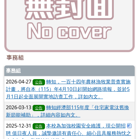
事務組
事務組
2026-04-27
轉知，一百十四年農林漁牧業普查實施
公告
計畫，將自本（115）年4月10日起開始網路填報，並於5
月1日起全面展開實地訪查工作，詳如內文。
2026-03-13
轉知經濟部115年度「住宅家電汰舊換
公告
新節能補助」，詳細內容如內文。
下
2025-12-31
本校為加強校園安全維護，現公開招
公告
聘 值日夜人員，誠摯邀請有責任心、細心且具服務熱忱之