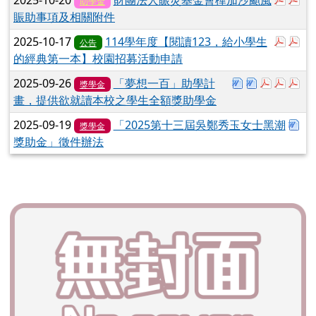
助學金
賑助事項及相關附件
於彈跳
於
2025-10-17
114學年度【閱讀123，給小學生
公告
的經典第一本】校園招募活動申請
下載：114A4029
下載：114A4
於彈跳視窗
於彈跳
於彈
2025-09-26
「夢想一百」助學計
獎學金
畫，提供欲就讀本校之學生全額獎助學金
下載
2025-09-19
「2025第十三屆吳鄭秀玉女士黑潮
獎學金
獎助金」徵件辦法