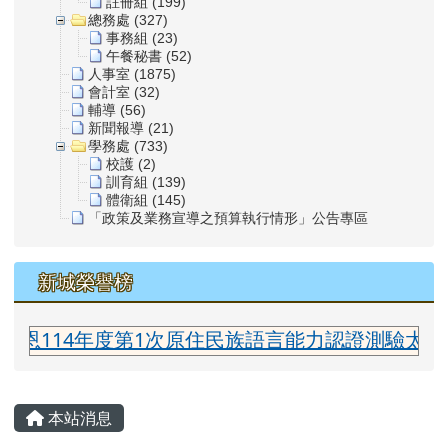
註冊組 (199)
總務處 (327)
事務組 (23)
午餐秘書 (52)
人事室 (1875)
會計室 (32)
輔導 (56)
新聞報導 (21)
學務處 (733)
校護 (2)
訓育組 (139)
體衛組 (145)
「政策及業務宣導之預算執行情形」公告專區
新城榮譽榜
度第1次原住民族語言能力認證測驗太魯閣族語中級合
主內容區域
本站消息