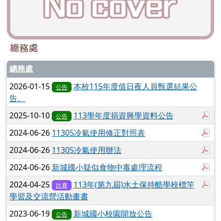
總務處
總務處
2026-01-15
本校115年度值日夜人員甄選結果公
公告
告。
於
2025-10-10
113學年度捐資興學資料公告
公告
於
2024-06-26
11305冷氣使用修正對照表
於
2024-06-26
11305冷氣使用辦法
於
2024-06-26
新城國小疑似食物中毒處理流程
於
2024-04-25
113年(第九屆)水土保持酷學校標竿
比賽
學習及交流營活動畫書
2023-06-19
新城國小校園開放公告
公告