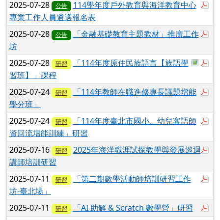
於
2025-07-28
114學年度戶外教育與海洋教育中心
公告
專業工作人員遴選報名表
於
2025-07-28
「金融基礎教育主題教材」推廣工作
公告
坊
於彈跳
於
2025-07-28
「114年度原住民族語言【族語學
研習
習班】」課程
於
2025-07-24
「114年教師在職進修專長議題增能
研習
學分班」
於
2025-07-24
「114年度臺北市國小、幼兒客語師
研習
資回流增能訓練」研習
於
2025-07-16
2025年海洋職涯試探教學與發展巡迴
研習
講師培訓研習
於
2025-07-11
「第二期數學活動師培訓研習工作
研習
坊-臺北場」
於
2025-07-11
「AI 助解 & Scratch 數學營」研習
研習