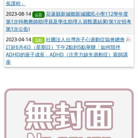
長課程」
2023-08-14
花蓮縣新城鄉新城國民小學112學年度
公告
第1次特教教師助理員及學生助理人員甄選結果(第1次招考
第1次公告)
於
2023-04-14
社團法人台灣赤子心過動症協會總會
活動
訂於6月4日（星期日）下午2點到5點舉辦「如何陪伴
ADHD的孩子成長」ADHD（注意力缺失過動症）親師講
座