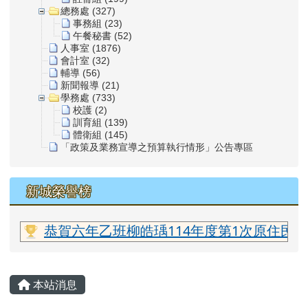
總務處 (327)
事務組 (23)
午餐秘書 (52)
人事室 (1876)
會計室 (32)
輔導 (56)
新聞報導 (21)
學務處 (733)
校護 (2)
訓育組 (139)
體衛組 (145)
「政策及業務宣導之預算執行情形」公告專區
新城榮譽榜
老師
恭賀六年乙班柳皓瑀114年度第1次原住民
主內容區域
本站消息