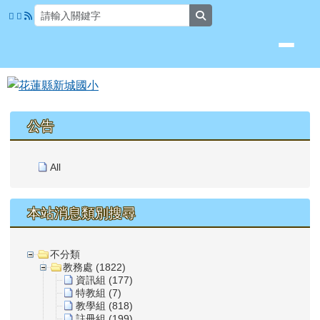
花蓮縣新城國小
跳至主內容區
search
頁尾區域
上中區域內容
公告
All
本站消息類別搜尋
不分類
教務處 (1822)
資訊組 (177)
特教組 (7)
教學組 (818)
註冊組 (199)