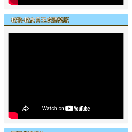
校歌-校友呂玉成聲樂版