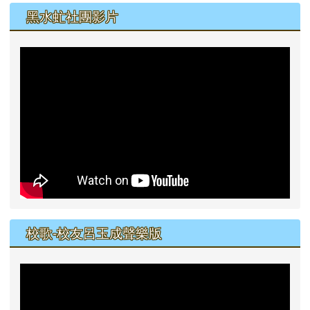
黑水虻社團影片
校歌-校友呂玉成聲樂版