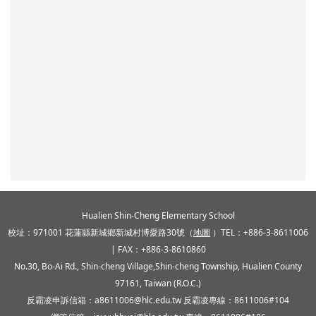
頁尾區域內容
Hualien Shin-Cheng Elementary School
校址：971001 花蓮縣新城鄉新城村博愛路30號（
地圖
）TEL：+886-3-8611006
| FAX：+886-3-8610860
No.30, Bo-Ai Rd., Shin-cheng Village,Shin-cheng Township, Hualien County
97161, Taiwan (R.O.C.)
反霸凌申訴信箱：a8611006@hlc.edu.tw 反霸凌專線：8611006#104