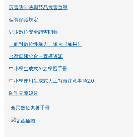
菸害防制法與菸品危害宣導
個資保護規定
兒少數位安全調查問卷
「面對數位性暴力」短片《如果》
台灣展翅協會－宣導資源
中小學生成式AI之學習手冊
中小學使用生成式人工智慧注意事項2.0
防詐宣導短片
全民數位素養手冊
link to https://eliteracy.edu.tw/Shorts/xia
link to https://eliteracy.edu.tw/Shorts/xia