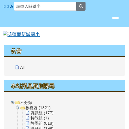
花蓮縣新城國小
跳至主內容區
search
頁尾區域
上中區域內容
公告
All
本站消息類別搜尋
不分類
教務處 (1821)
資訊組 (177)
特教組 (7)
教學組 (818)
註冊組 (199)