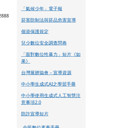
「氣候少年」電子報
2888
菸害防制法與菸品危害宣導
個資保護規定
兒少數位安全調查問卷
「面對數位性暴力」短片《如
果》
台灣展翅協會－宣導資源
中小學生成式AI之學習手冊
中小學使用生成式人工智慧注
意事項2.0
防詐宣導短片
全民數位素養手冊