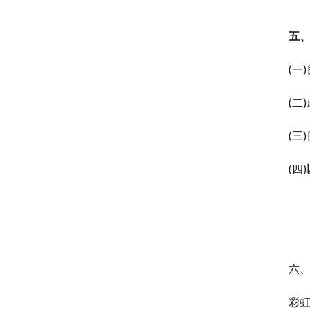
五
(一
(二
(三
(四)
六
彩