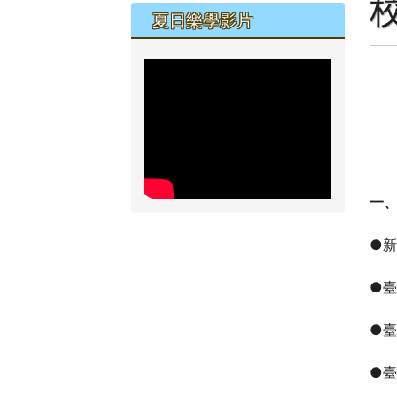
夏日樂學影片
一
●新
●
●臺
●臺