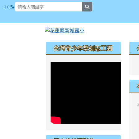
花蓮縣新城國小
跳至主內容區
search
頁尾區域
左邊區域內容
台灣青少年擊劍志工團