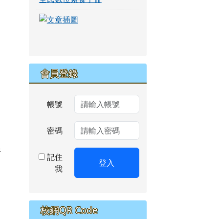
link to https://eliteracy.edu.tw/Short
link to https://eliteracy.edu.tw/Short
會員登錄
帳號
密碼
共
記住
登入
我
校網QR Code