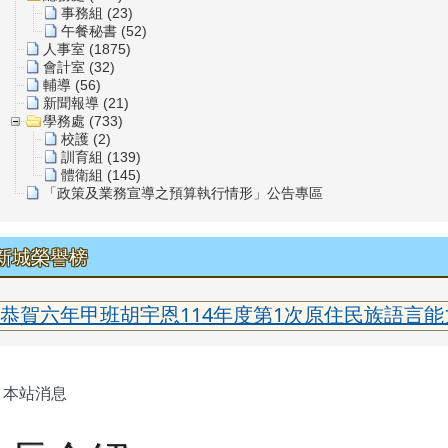
事務組 (23)
午餐秘書 (52)
人事室 (1875)
會計室 (32)
輔導 (56)
新聞報導 (21)
學務處 (733)
校護 (2)
訓育組 (139)
體衛組 (145)
「政策及業務宣導之預算執行情形」公告專區
新城榮譽榜
年甲班胡宇恩114年度第1次原住民族語言能力認證
主內容區域
本站消息