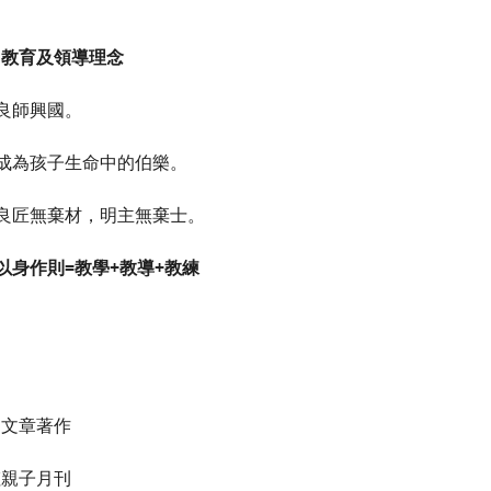
、教育及領導理念
)良師興國。
)成為孩子生命中的伯樂。
)良匠無棄材，明主無棄士。
以身作則=
教學
+
教導
+
教練
、文章著作
虹親子月刊