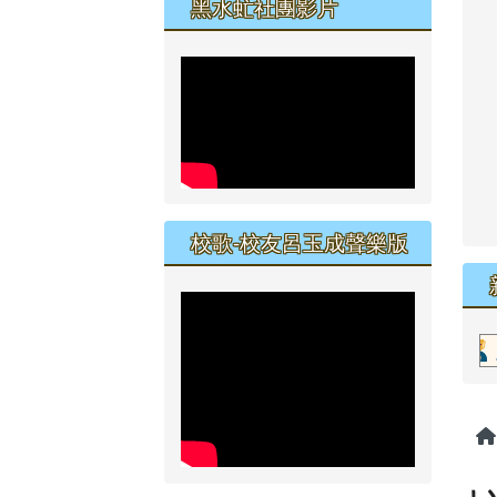
黑水虻社團影片
校歌-校友呂玉成聲樂版
恭賀六