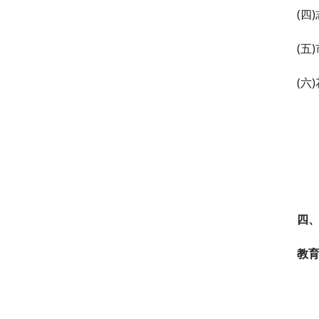
(四
(五
(六
四
教
＜