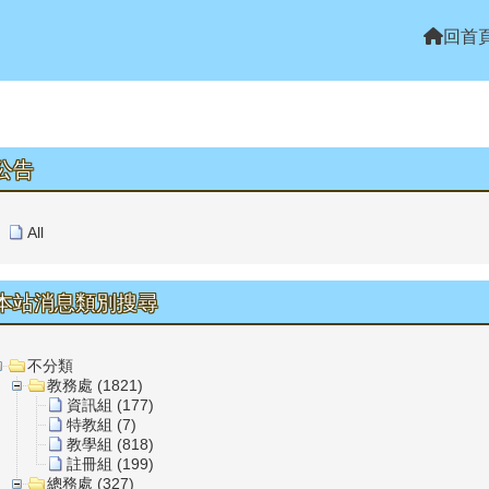
回首
上中區域內容
公告
All
本站消息類別搜尋
不分類
教務處 (1821)
資訊組 (177)
特教組 (7)
教學組 (818)
註冊組 (199)
總務處 (327)