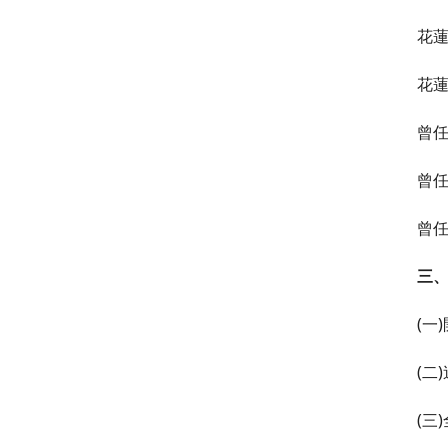
花
花蓮
曾
曾任
曾
三
(一
(二
(三