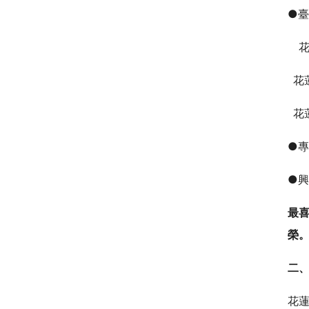
●臺
花
花
花
●專
●興
最
榮
二
花