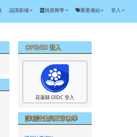
頁
認識新城
捐資興學
重要連結
登入
右邊區域內容
OPENID 登入
花蓮縣 OIDC 登入
課程計畫與正常教學