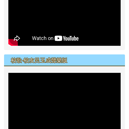
校歌-校友呂玉成聲樂版