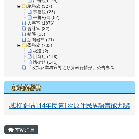
註冊組 (199)
總務處 (327)
事務組 (23)
午餐秘書 (52)
人事室 (1876)
會計室 (32)
輔導 (56)
新聞報導 (21)
學務處 (733)
校護 (2)
訓育組 (139)
體衛組 (145)
「政策及業務宣導之預算執行情形」公告專區
新城榮譽榜
老師
瑀114年度第1次原住民族語言能力認證測驗太魯閣
主內容區域
本站消息