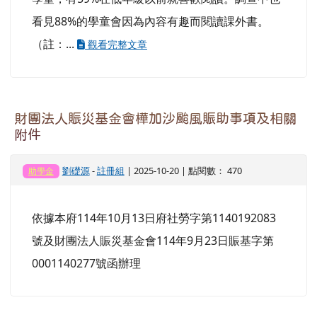
看見88%的學童會因為內容有趣而閱讀課外書。
（註：...
觀看完整文章
財團法人賑災基金會樺加沙颱風賑助事項及相關
附件
劉礎源
-
註冊組
| 2025-10-20 | 點閱數： 470
助學金
依據本府114年10月13日府社勞字第1140192083
號及財團法人賑災基金會114年9月23日賑基字第
0001140277號函辦理