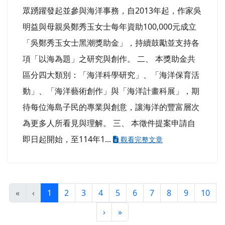
眾踴躍發起並參與海洋事務，自2013年起，作家吳
明益與母親吳鄭秀玉女士每年資助100,000元成立
「吳鄭秀玉女士黑潮獎助金」，持續鼓勵並支持各
項「以海為題」之研究與創作。 二、 本獎助金共
區分四大類別：「海洋科學研究」、「海洋保育活
動」、「海洋藝術創作」與「海洋計畫科展」，期
待每位海島子民的專業與創意，讓海洋的豐富層次
為更多人所看見與理解。 三、 本徵件提案申請自
即日起開始，至114年1...
觀看完整文章
(目前頁次)
«
‹
1
2
3
4
5
6
7
8
9
10
下一頁
最後頁
›
»