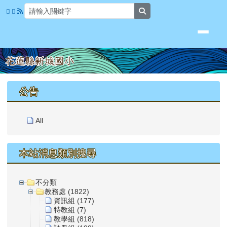
花蓮縣新城國小
跳至主內容區
search
頁尾區域
上中區域內容
公告
All
本站消息類別搜尋
不分類
教務處 (1822)
資訊組 (177)
特教組 (7)
教學組 (818)