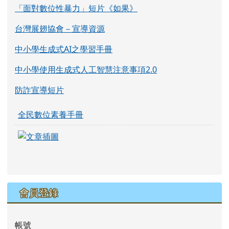
「面對數位性暴力」短片《如果》
台灣展翅協會－宣導資源
中小學生成式AI之學習手冊
中小學使用生成式人工智慧注意事項2.0
防詐宣導短片
全民數位素養手冊
link to https://eliteracy.edu.tw/Shorts/xia
link to https://eliteracy.edu.tw/Shorts/xia
會員登錄
帳號