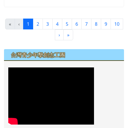
(目前頁次)
«
‹
1
2
3
4
5
6
7
8
9
10
下一頁
最後頁
›
»
左邊區域內容
台灣青少年擊劍志工團