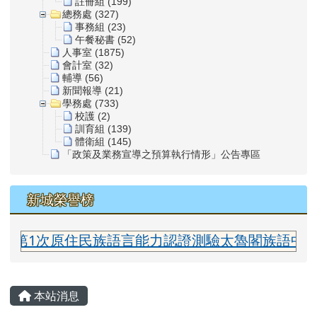
註冊組 (199)
總務處 (327)
事務組 (23)
午餐秘書 (52)
人事室 (1875)
會計室 (32)
輔導 (56)
新聞報導 (21)
學務處 (733)
校護 (2)
訓育組 (139)
體衛組 (145)
「政策及業務宣導之預算執行情形」公告專區
新城榮譽榜
次原住民族語言能力認證測驗太魯閣族語中級合格 指
主內容區域
本站消息