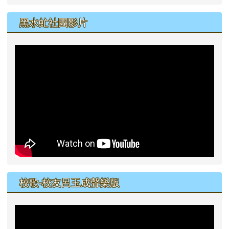
黑水虻社團影片
校歌-校友呂玉成聲樂版