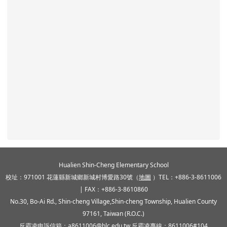
頁尾區域內容
Hualien Shin-Cheng Elementary School
校址：971001 花蓮縣新城鄉新城村博愛路30號（
地圖
）TEL：+886-3-8611006
| FAX：+886-3-8610860
No.30, Bo-Ai Rd., Shin-cheng Village,Shin-cheng Township, Hualien County
97161, Taiwan (R.O.C.)
反霸凌申訴信箱：a8611006@hlc.edu.tw 反霸凌專線：8611006#104