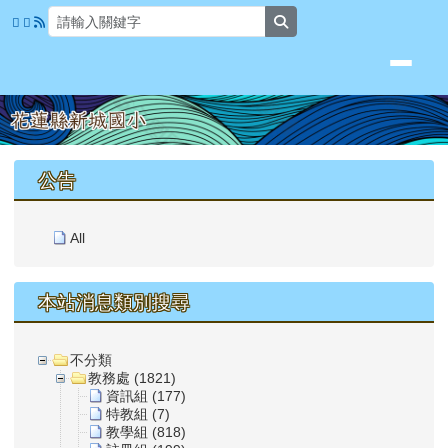
花蓮縣新城國小
跳至主內容區
search
頁尾區域
上中區域內容
公告
All
本站消息類別搜尋
不分類
教務處 (1821)
資訊組 (177)
特教組 (7)
教學組 (818)