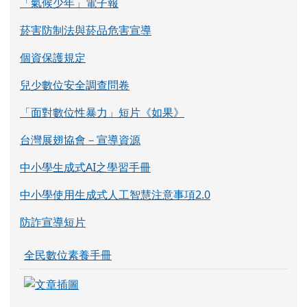
「氣候少年」電子報
菸害防制法與菸品危害宣導
個資保護規定
兒少數位安全調查問卷
「面對數位性暴力」短片《如果》
台灣展翅協會－宣導資源
中小學生成式AI之學習手冊
中小學使用生成式人工智慧注意事項2.0
防詐宣導短片
全民數位素養手冊
link to https://eliteracy.edu.tw/Shorts/xia
link to https://eliteracy.edu.tw/Shorts/xia