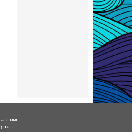
3-8610860
(R.O.C.)