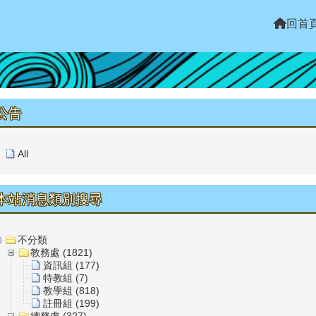
回首
上中區域內容
公告
All
本站消息類別搜尋
不分類
教務處 (1821)
資訊組 (177)
特教組 (7)
教學組 (818)
註冊組 (199)
總務處 (327)