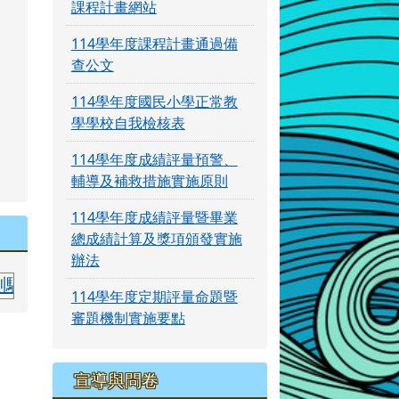
課程計畫網站
114學年度課程計畫通過備
查公文
114學年度國民小學正常教
學學校自我檢核表
114學年度成績評量預警、
輔導及補救措施實施原則
114學年度成績評量暨畢業
總成績計算及獎項頒發實施
辦法
族語中級合格 指導老師:簡月美老師
114學年度定期評量命題暨
審題機制實施要點
宣導與問卷