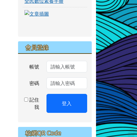
全民數位素養手冊
link to https://eliteracy.edu.tw/Short
link to https://eliteracy.edu.tw/Short
會員登錄
帳號
密碼
記住
登入
我
校網QR Code