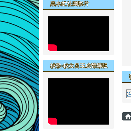
黑水虻社團影片
校歌-校友呂玉成聲樂版
恭賀六年甲班胡宇