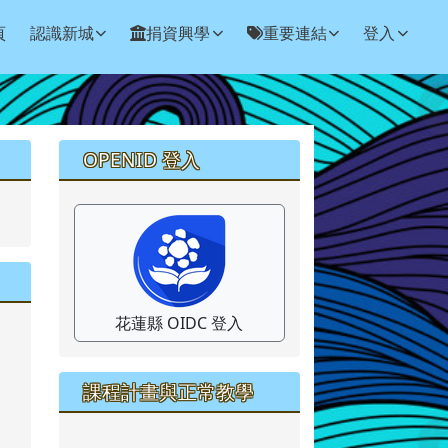
頁
認識新城
捐資興學
重要連結
登入
右邊區域內容
OPENID 登入
花蓮縣 OIDC 登入
課程計畫與正常教學