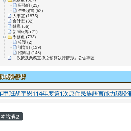
事務組 (23)
午餐秘書 (52)
人事室 (1875)
會計室 (32)
輔導 (56)
新聞報導 (21)
學務處 (733)
校護 (2)
訓育組 (139)
體衛組 (145)
「政策及業務宣導之預算執行情形」公告專區
新城榮譽榜
恩114年度第1次原住民族語言能力認證測驗太魯閣
主內容區域
本站消息