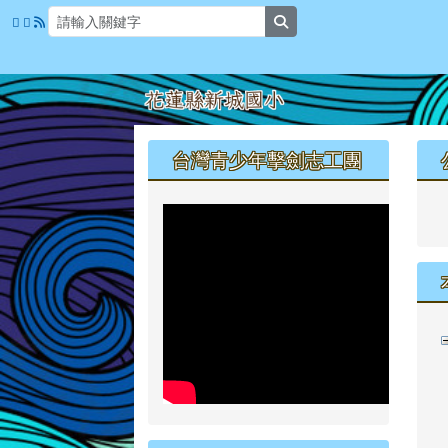
花蓮縣新城國小
跳至主內容區
search
頁尾區域
左邊區域內容
台灣青少年擊劍志工團