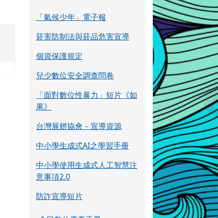
「氣候少年」電子報
菸害防制法與菸品危害宣導
個資保護規定
兒少數位安全調查問卷
「面對數位性暴力」短片《如
果》
台灣展翅協會－宣導資源
中小學生成式AI之學習手冊
中小學使用生成式人工智慧注
意事項2.0
防詐宣導短片