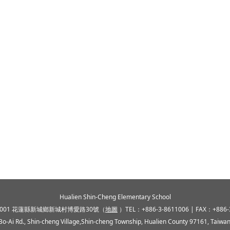
Hualien Shin-Cheng Elementary School
1001 花蓮縣新城鄉新城村博愛路30號（
地圖
）TEL：+886-3-8611006 | FAX：+886-
Bo-Ai Rd., Shin-cheng Village,Shin-cheng Township, Hualien County 97161, Taiwan 