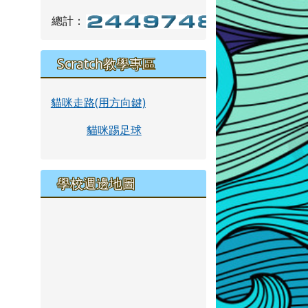
總計：
Scratch教學專區
貓咪走路(用方向鍵)
貓咪踢足球
學校週邊地圖