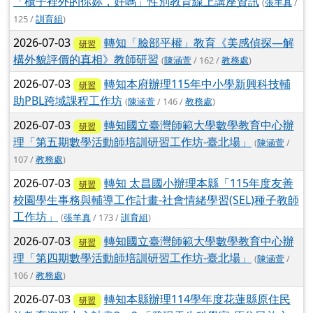
「櫃子裡外的你妳，好嗎」性別教育線上講座資訊
(
張羊真
/
125 /
訓育組
)
2026-07-03
轉知「臉部平權」教育《美感偵探—解
研習
構外貌評價的真相》教師研習
(
陳涵萱
/ 162 /
教務處
)
2026-07-03
轉知本府辦理115年中小學新興科技輔
研習
助PBL跨域課程工作坊
(
陳涵萱
/ 146 /
教務處
)
2026-07-03
轉知國立臺灣師範大學數學教育中心辦
研習
理「第五期數學活動師培訓研習工作坊-臺北場」
(
陳涵萱
/
107 /
教務處
)
2026-07-03
轉知 太昌國小辦理本縣「115年度友善
研習
校園學生事務與輔導工作計畫-社會情緒學習(SEL)種子教師
工作坊」
(
張羊真
/ 173 /
訓育組
)
2026-07-03
轉知國立臺灣師範大學數學教育中心辦
研習
理「第四期數學活動師培訓研習工作坊-臺北場」
(
陳涵萱
/
106 /
教務處
)
2026-07-03
轉知本縣辦理114學年度花蓮縣原住民
研習