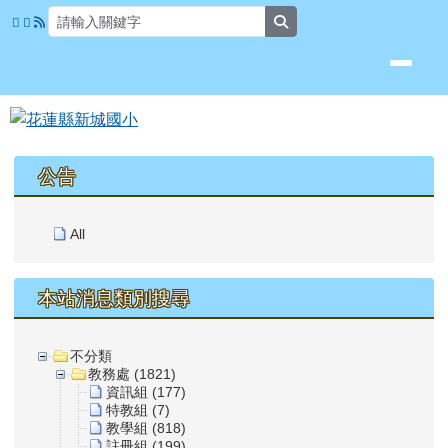
花蓮縣新城國小
跳至主內容區
search
頁尾區域
上中區域內容
公告
All
本站消息類別搜尋
不分類
教務處 (1821)
資訊組 (177)
特教組 (7)
教學組 (818)
註冊組 (199)