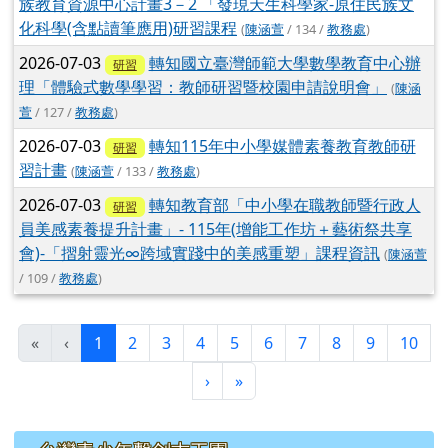
族教育資源中心計畫3－2 「發現天生科學家-原住民族文
化科學(含點讀筆應用)研習課程
(
陳涵萱
/ 134 /
教務處
)
2026-07-03
轉知國立臺灣師範大學數學教育中心辦
研習
理「體驗式數學學習：教師研習暨校園申請說明會」
(
陳涵
萱
/ 127 /
教務處
)
2026-07-03
轉知115年中小學媒體素養教育教師研
研習
習計畫
(
陳涵萱
/ 133 /
教務處
)
2026-07-03
轉知教育部「中小學在職教師暨行政人
研習
員美感素養提升計畫」- 115年(增能工作坊＋藝術祭共享
會)-「摺射靈光∞跨域實踐中的美感重塑」課程資訊
(
陳涵萱
/ 109 /
教務處
)
(目前頁次)
«
‹
1
2
3
4
5
6
7
8
9
10
下一頁
最後頁
›
»
左邊區域內容