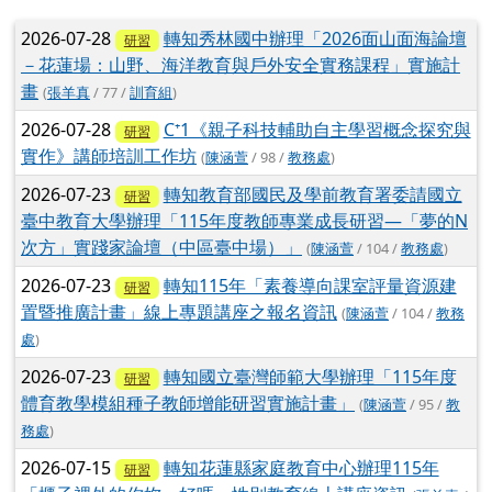
文章列表
2026-07-28
轉知秀林國中辦理「2026面山面海論壇
研習
－花蓮場：山野、海洋教育與戶外安全實務課程」實施計
畫
(
張羊真
/ 77 /
訓育組
)
2026-07-28
C⁺1《親子科技輔助自主學習概念探究與
研習
實作》講師培訓工作坊
(
陳涵萱
/ 98 /
教務處
)
2026-07-23
轉知教育部國民及學前教育署委請國立
研習
臺中教育大學辦理「115年度教師專業成長研習—「夢的N
次方」實踐家論壇（中區臺中場）」
(
陳涵萱
/ 104 /
教務處
)
2026-07-23
轉知115年「素養導向課室評量資源建
研習
置暨推廣計畫」線上專題講座之報名資訊
(
陳涵萱
/ 104 /
教務
處
)
2026-07-23
轉知國立臺灣師範大學辦理「115年度
研習
體育教學模組種子教師增能研習實施計畫」
(
陳涵萱
/ 95 /
教
務處
)
2026-07-15
轉知花蓮縣家庭教育中心辦理115年
研習