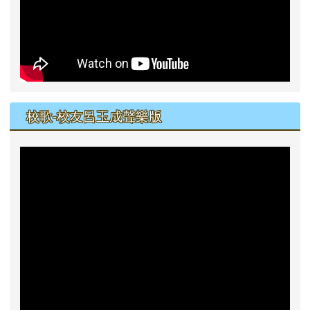
校歌-校友呂玉成聲樂版