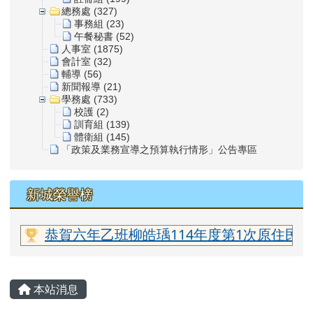
總務處 (327)
事務組 (23)
午餐秘書 (52)
人事室 (1875)
會計室 (32)
輔導 (56)
新聞報導 (21)
學務處 (733)
校護 (2)
訓育組 (139)
體衛組 (145)
「政策及業務宣導之預算執行情形」公告專區
新城榮譽榜
老師
恭賀六年乙班柳皓瑀114年度第1次原住民
主內容區域
本站消息