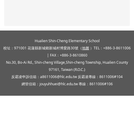
頁尾區域內容
Hualien Shin-Cheng Elementary School
校址：971001 花蓮縣新城鄉新城村博愛路30號（
地圖
）TEL：+886-3-8611006
| FAX：+886-3-8610860
No.30, Bo-Ai Rd., Shin-cheng Village,Shin-cheng Township, Hualien County
97161, Taiwan (R.O.C.)
反霸凌申訴信箱：a8611006@hlc.edu.tw 反霸凌專線：8611006#104
網管信箱：jouyuhhuei@hlc.edu.tw 專線：8611006#106