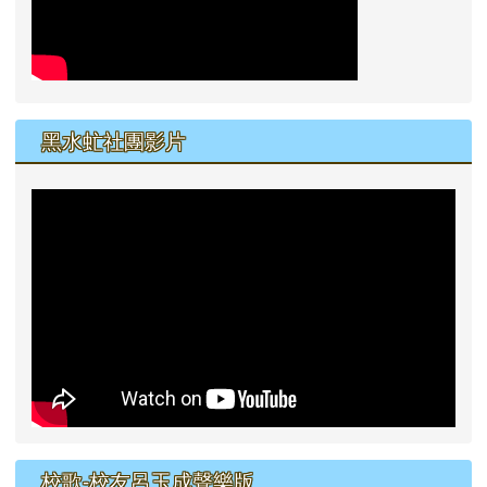
黑水虻社團影片
校歌-校友呂玉成聲樂版