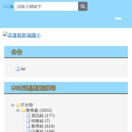
花蓮縣新城國小
跳至主內容區
search
頁尾區域
上中區域內容
公告
All
本站消息類別搜尋
不分類
教務處 (1822)
資訊組 (177)
特教組 (7)
教學組 (818)
註冊組 (199)