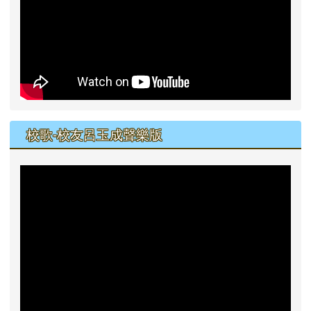
校歌-校友呂玉成聲樂版