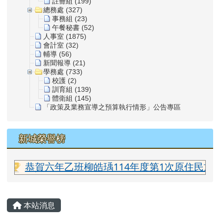
註冊組 (199)
總務處 (327)
事務組 (23)
午餐秘書 (52)
人事室 (1875)
會計室 (32)
輔導 (56)
新聞報導 (21)
學務處 (733)
校護 (2)
訓育組 (139)
體衛組 (145)
「政策及業務宣導之預算執行情形」公告專區
新城榮譽榜
老師
恭賀六年乙班柳皓瑀114年度第1次原住民族語言能
主內容區域
本站消息