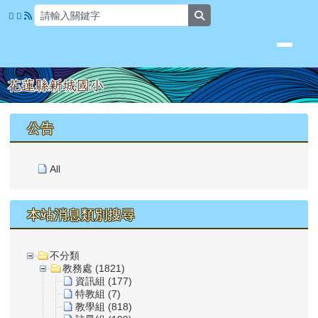
花蓮縣新城國小
跳至主內容區
search
頁尾區域
上中區域內容
公告
All
本站消息類別搜尋
不分類
教務處 (1821)
資訊組 (177)
特教組 (7)
教學組 (818)