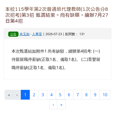
本校115學年第2次普通班代理教師(1次公告分8
次招考)第3招 甄選結果。尚有缺額，續辦7月27
日第4招
余玉如
-
人事室
| 2026-07-23 | 點閱數： 131
公告
本次甄選結如附件1 尚有缺額，續辦第4招考: (一)
侍親留職停薪缺(正取1名、備取1名)。 (二)育嬰留
職停薪缺(正取1名、備取1名)。
(目前頁次)
«
‹
1
2
3
4
5
6
7
8
9
10
下一頁
最後頁
›
»