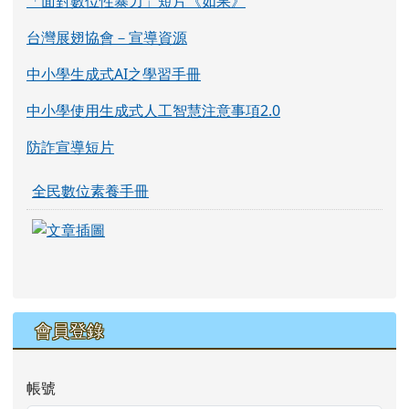
「面對數位性暴力」短片《如果》
台灣展翅協會－宣導資源
中小學生成式AI之學習手冊
中小學使用生成式人工智慧注意事項2.0
防詐宣導短片
全民數位素養手冊
link to https://eliteracy.edu.tw/Shorts/xia
link to https://eliteracy.edu.tw/Shorts/xia
會員登錄
帳號