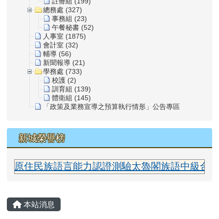
註冊組 (199)
總務處 (327)
事務組 (23)
午餐秘書 (52)
人事室 (1875)
會計室 (32)
輔導 (56)
新聞報導 (21)
學務處 (733)
校護 (2)
訓育組 (139)
體衛組 (145)
「政策及業務宣導之預算執行情形」公告專區
新城榮譽榜
原住民族語言能力認證測驗太魯閣族語中級合格 指導
主內容區域
本站消息