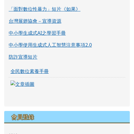
「面對數位性暴力」短片《如果》
台灣展翅協會－宣導資源
中小學生成式AI之學習手冊
中小學使用生成式人工智慧注意事項2.0
防詐宣導短片
全民數位素養手冊
link to https://eliteracy.edu.tw/Shorts/xia
link to https://eliteracy.edu.tw/Shorts/xia
會員登錄