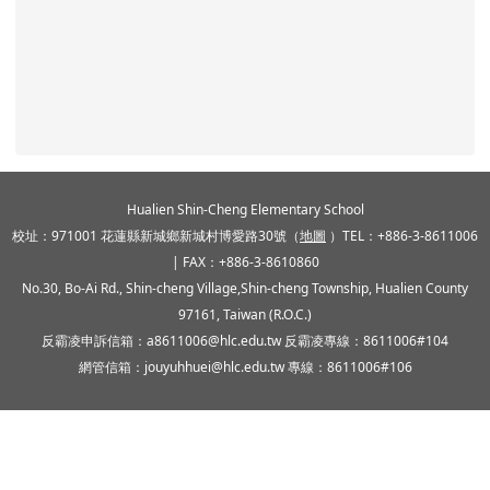
頁尾區域內容
Hualien Shin-Cheng Elementary School
校址：971001 花蓮縣新城鄉新城村博愛路30號（
地圖
）TEL：+886-3-8611006
| FAX：+886-3-8610860
No.30, Bo-Ai Rd., Shin-cheng Village,Shin-cheng Township, Hualien County
97161, Taiwan (R.O.C.)
反霸凌申訴信箱：a8611006@hlc.edu.tw 反霸凌專線：8611006#104
網管信箱：jouyuhhuei@hlc.edu.tw 專線：8611006#106