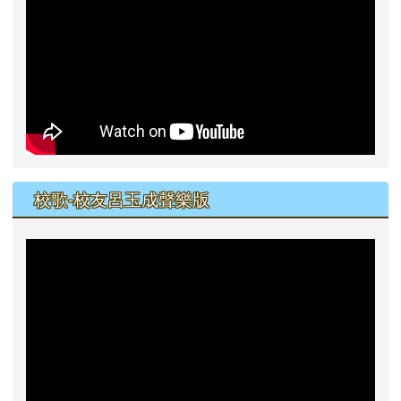
校歌-校友呂玉成聲樂版