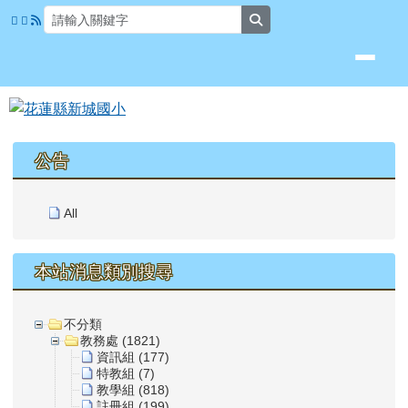
花蓮縣新城國小
跳至主內容區
search
頁尾區域
上中區域內容
公告
All
本站消息類別搜尋
不分類
教務處 (1821)
資訊組 (177)
特教組 (7)
教學組 (818)
註冊組 (199)