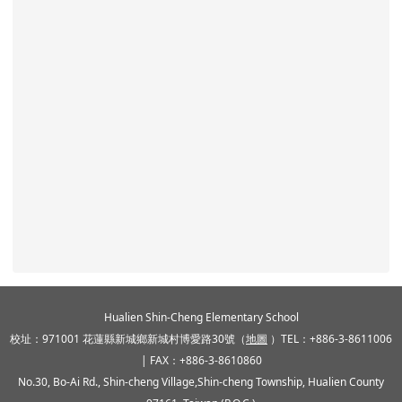
頁尾區域內容
Hualien Shin-Cheng Elementary School
校址：971001 花蓮縣新城鄉新城村博愛路30號（
地圖
）TEL：+886-3-8611006
| FAX：+886-3-8610860
No.30, Bo-Ai Rd., Shin-cheng Village,Shin-cheng Township, Hualien County