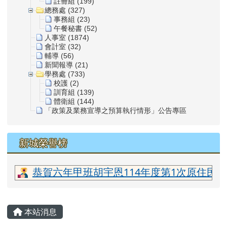
註冊組 (199)
總務處 (327)
事務組 (23)
午餐秘書 (52)
人事室 (1874)
會計室 (32)
輔導 (56)
新聞報導 (21)
學務處 (733)
校護 (2)
訓育組 (139)
體衛組 (144)
「政策及業務宣導之預算執行情形」公告專區
新城榮譽榜
恭賀六年甲班胡宇恩114年度第1次原住民
主內容區域
本站消息