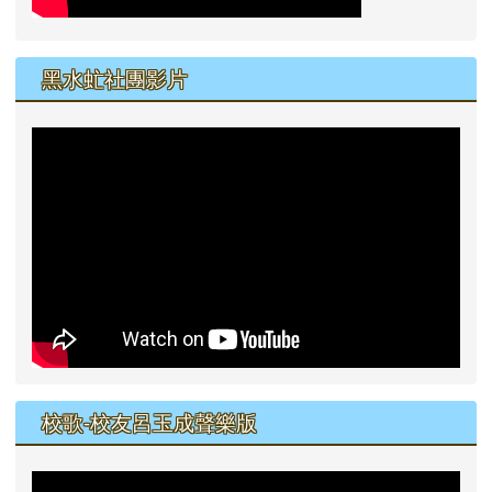
黑水虻社團影片
校歌-校友呂玉成聲樂版