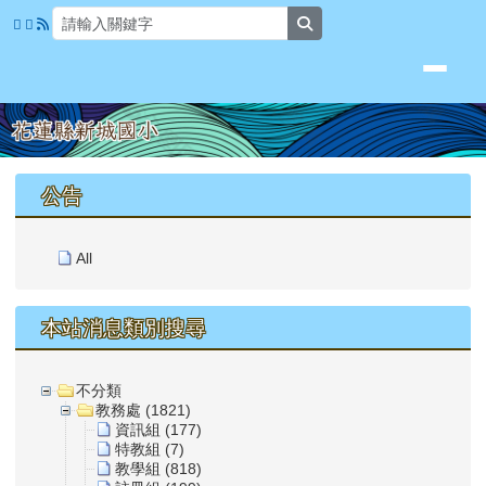
花蓮縣新城國小
跳至主內容區
search
頁尾區域
上中區域內容
公告
All
本站消息類別搜尋
不分類
教務處 (1821)
資訊組 (177)
特教組 (7)
教學組 (818)