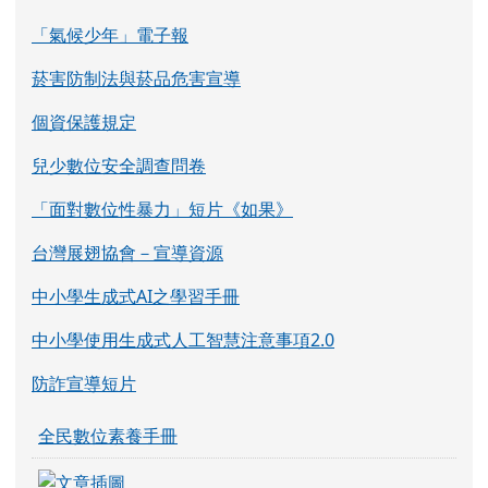
「氣候少年」電子報
菸害防制法與菸品危害宣導
個資保護規定
兒少數位安全調查問卷
「面對數位性暴力」短片《如果》
台灣展翅協會－宣導資源
中小學生成式AI之學習手冊
中小學使用生成式人工智慧注意事項2.0
防詐宣導短片
全民數位素養手冊
link to https://eliteracy.edu.tw/Shorts/xia
link to https://eliteracy.edu.tw/Shorts/xia