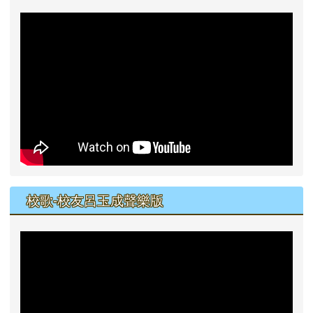
校歌-校友呂玉成聲樂版