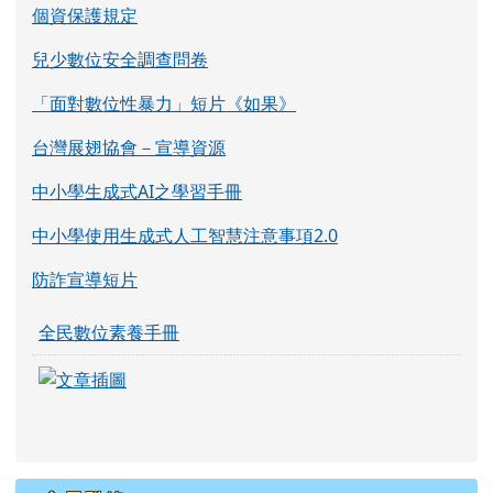
個資保護規定
兒少數位安全調查問卷
「面對數位性暴力」短片《如果》
台灣展翅協會－宣導資源
中小學生成式AI之學習手冊
中小學使用生成式人工智慧注意事項2.0
防詐宣導短片
全民數位素養手冊
link to https://eliteracy.edu.tw/Shorts/xia
link to https://eliteracy.edu.tw/Shorts/xia