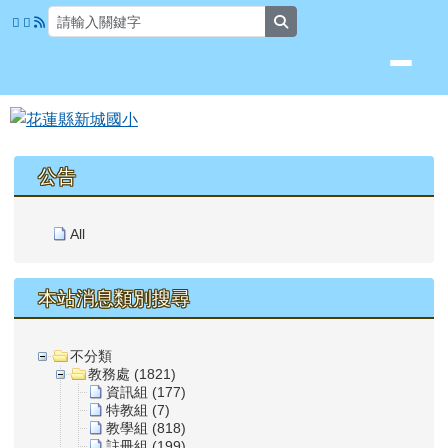
花蓮縣新城國小
跳至主內容區
search
頁尾區域
上中區域內容
公告
All
本站消息類別搜尋
不分類
教務處 (1821)
資訊組 (177)
特教組 (7)
教學組 (818)
註冊組 (199)