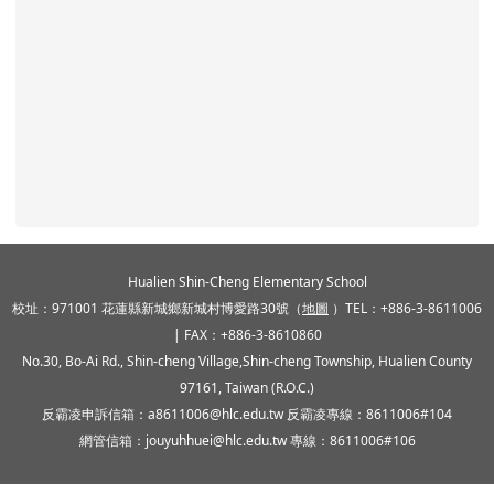
頁尾區域內容
Hualien Shin-Cheng Elementary School
校址：971001 花蓮縣新城鄉新城村博愛路30號（
地圖
）TEL：+886-3-8611006
| FAX：+886-3-8610860
No.30, Bo-Ai Rd., Shin-cheng Village,Shin-cheng Township, Hualien County
97161, Taiwan (R.O.C.)
反霸凌申訴信箱：a8611006@hlc.edu.tw 反霸凌專線：8611006#104
網管信箱：jouyuhhuei@hlc.edu.tw 專線：8611006#106