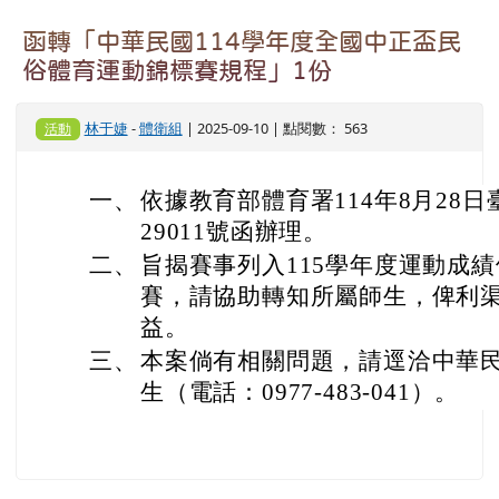
函轉「中華民國114學年度全國中正盃民
俗體育運動錦標賽規程」1份
林于婕
-
體衛組
| 2025-09-10 | 點閱數： 563
活動
一、
依據教育部體育署114年8月28日臺
29011號函辦理。
二、
旨揭賽事列入115學年度運動成
賽，請協助轉知所屬師生，俾利
益。
三、
本案倘有相關問題，請逕洽中華
生（電話：0977-483-041）。