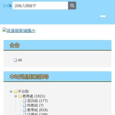
花蓮縣新城國小
跳至主內容區
search
頁尾區域
上中區域內容
公告
All
本站消息類別搜尋
不分類
教務處 (1821)
資訊組 (177)
特教組 (7)
教學組 (818)
註冊組 (199)