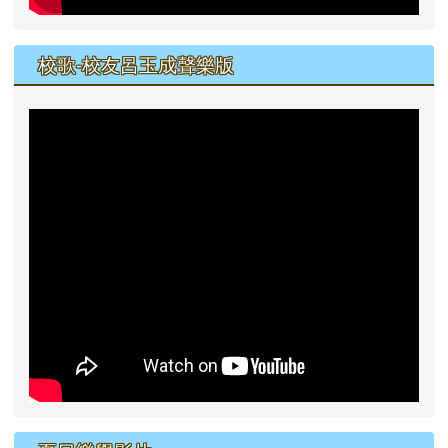
校歌-校友呂玉成聲樂版