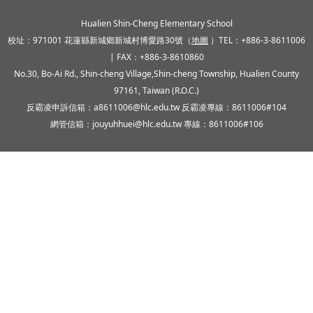
頁尾區域內容
Hualien Shin-Cheng Elementary School
校址：971001 花蓮縣新城鄉新城村博愛路30號（
地圖
）TEL：+886-3-8611006
| FAX：+886-3-8610860
No.30, Bo-Ai Rd., Shin-cheng Village,Shin-cheng Township, Hualien County
97161, Taiwan (R.O.C.)
反霸凌申訴信箱：a8611006@hlc.edu.tw 反霸凌專線：8611006#104
網管信箱：jouyuhhuei@hlc.edu.tw 專線：8611006#106