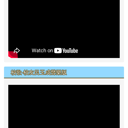
校歌-校友呂玉成聲樂版