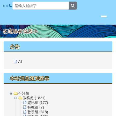
花蓮縣新城國小
跳至主內容區
search
頁尾區域
上中區域內容
公告
All
本站消息類別搜尋
不分類
教務處 (1821)
資訊組 (177)
特教組 (7)
教學組 (818)