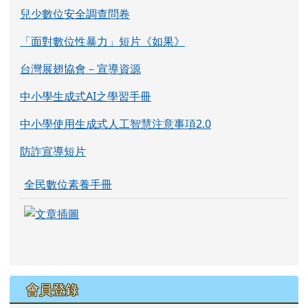
兒少數位安全調查問卷
「面對數位性暴力」短片《如果》
台灣展翅協會－宣導資源
中小學生成式AI之學習手冊
中小學使用生成式人工智慧注意事項2.0
防詐宣導短片
全民數位素養手冊
link to https://eliteracy.edu.tw/Shorts/xia
link to https://eliteracy.edu.tw/Shorts/xia
會員登錄