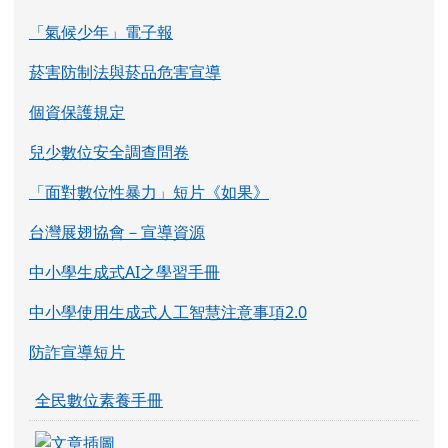
「氣候少年」電子報
菸害防制法與菸品危害宣導
個資保護規定
兒少數位安全調查問卷
「面對數位性暴力」短片《如果》
台灣展翅協會－宣導資源
中小學生成式AI之學習手冊
中小學使用生成式人工智慧注意事項2.0
防詐宣導短片
全民數位素養手冊
link to https://eliteracy.edu.tw/Shorts/xia
link to https://eliteracy.edu.tw/Shorts/xia