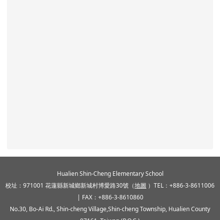
頁尾區域內容
Hualien Shin-Cheng Elementary School
校址：971001 花蓮縣新城鄉新城村博愛路30號（
地圖
）TEL：+886-3-8611006
| FAX：+886-3-8610860
No.30, Bo-Ai Rd., Shin-cheng Village,Shin-cheng Township, Hualien County