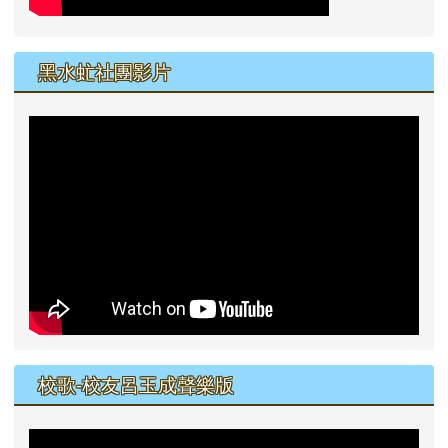
黑水虻社團影片
校歌-校友呂玉成聲樂版