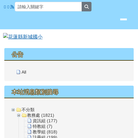
花蓮縣新城國小
跳至主內容區
search
頁尾區域
上中區域內容
公告
All
本站消息類別搜尋
不分類
教務處 (1821)
資訊組 (177)
特教組 (7)
教學組 (818)
註冊組 (199)