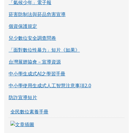
「氣候少年」電子報
菸害防制法與菸品危害宣導
個資保護規定
兒少數位安全調查問卷
「面對數位性暴力」短片《如果》
台灣展翅協會－宣導資源
中小學生成式AI之學習手冊
中小學使用生成式人工智慧注意事項2.0
防詐宣導短片
全民數位素養手冊
link to https://eliteracy.edu.tw/Shorts/xia
link to https://eliteracy.edu.tw/Shorts/xia