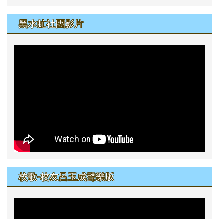
黑水虻社團影片
校歌-校友呂玉成聲樂版