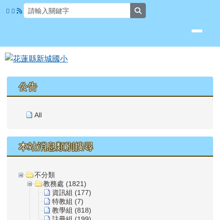
花蓮縣新城國小
跳至主內容區
search
頁尾區域
上中區域內容
公告
All
本站消息類別搜尋
不分類
教務處 (1821)
資訊組 (177)
特教組 (7)
教學組 (818)
註冊組 (199)