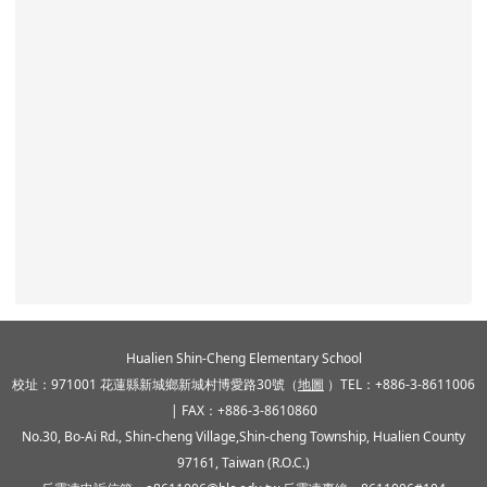
頁尾區域內容
Hualien Shin-Cheng Elementary School
校址：971001 花蓮縣新城鄉新城村博愛路30號（
地圖
）TEL：+886-3-8611006
| FAX：+886-3-8610860
No.30, Bo-Ai Rd., Shin-cheng Village,Shin-cheng Township, Hualien County
97161, Taiwan (R.O.C.)