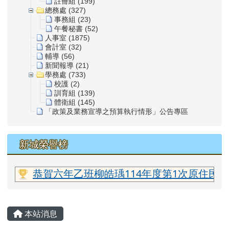
註冊組 (199)
總務處 (327)
事務組 (23)
午餐秘書 (52)
人事室 (1875)
會計室 (32)
輔導 (56)
新聞報導 (21)
學務處 (733)
校護 (2)
訓育組 (139)
體衛組 (145)
「政策及業務宣導之預算執行情形」公告專區
新城榮譽榜
老師
恭賀六年乙班柳皓瑀114年度第1次原住民族
主內容區域
本站消息