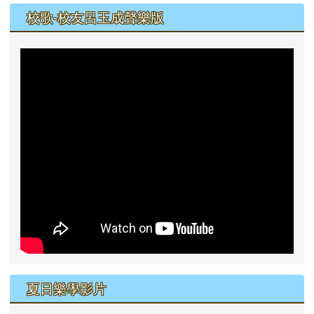
校歌-校友呂玉成聲樂版
夏日樂學影片