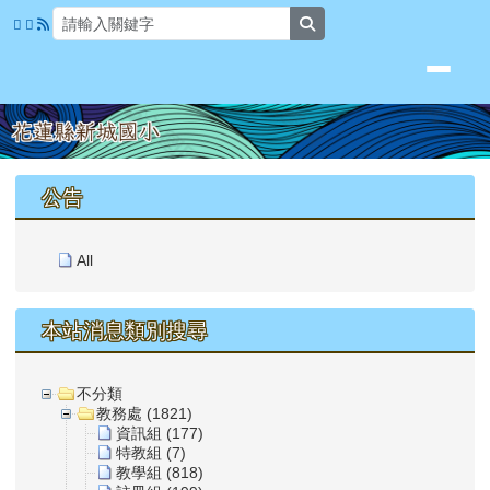
花蓮縣新城國小
跳至主內容區
search
頁尾區域
上中區域內容
公告
All
本站消息類別搜尋
不分類
教務處 (1821)
資訊組 (177)
特教組 (7)
教學組 (818)