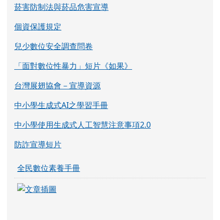
菸害防制法與菸品危害宣導
個資保護規定
兒少數位安全調查問卷
「面對數位性暴力」短片《如果》
台灣展翅協會－宣導資源
中小學生成式AI之學習手冊
中小學使用生成式人工智慧注意事項2.0
防詐宣導短片
全民數位素養手冊
link to https://eliteracy.edu.tw/Shorts/xia
link to https://eliteracy.edu.tw/Shorts/xia