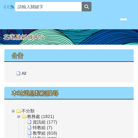
花蓮縣新城國小
跳至主內容區
search
頁尾區域
上中區域內容
公告
All
本站消息類別搜尋
不分類
教務處 (1821)
資訊組 (177)
特教組 (7)
教學組 (818)