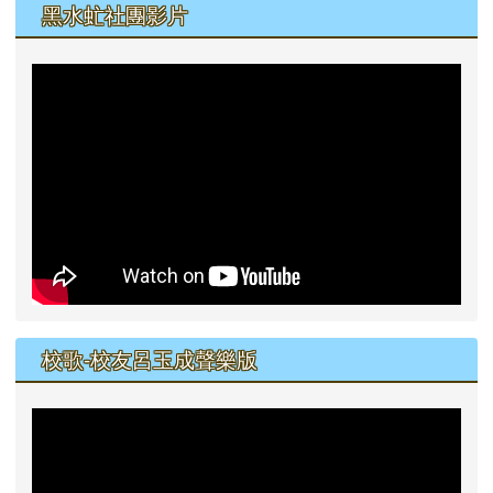
黑水虻社團影片
校歌-校友呂玉成聲樂版