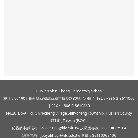
頁尾區域內容
Hualien Shin-Cheng Elementary School
校址：971001 花蓮縣新城鄉新城村博愛路30號（
地圖
）TEL：+886-3-8611006
| FAX：+886-3-8610860
No.30, Bo-Ai Rd., Shin-cheng Village,Shin-cheng Township, Hualien County
97161, Taiwan (R.O.C.)
反霸凌申訴信箱：a8611006@hlc.edu.tw 反霸凌專線：8611006#104
網管信箱：jouyuhhuei@hlc.edu.tw 專線：8611006#106