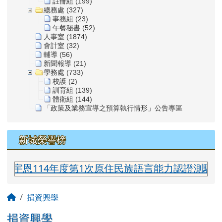
註冊組 (199)
總務處 (327)
事務組 (23)
午餐秘書 (52)
人事室 (1874)
會計室 (32)
輔導 (56)
新聞報導 (21)
學務處 (733)
校護 (2)
訓育組 (139)
體衛組 (144)
「政策及業務宣導之預算執行情形」公告專區
新城榮譽榜
宇恩114年度第1次原住民族語言能力認證測驗太魯
主內容區域
回首頁
捐資興學
捐資興學