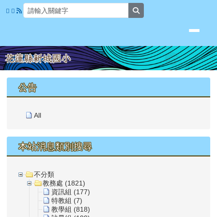
花蓮縣新城國小
跳至主內容區
search
頁尾區域
上中區域內容
公告
All
本站消息類別搜尋
不分類
教務處 (1821)
資訊組 (177)
特教組 (7)
教學組 (818)