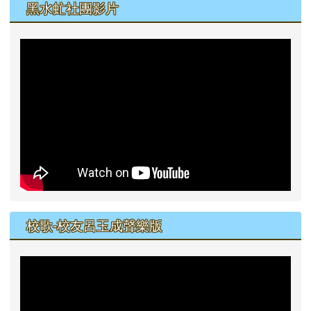
黑水虻社團影片
校歌-校友呂玉成聲樂版