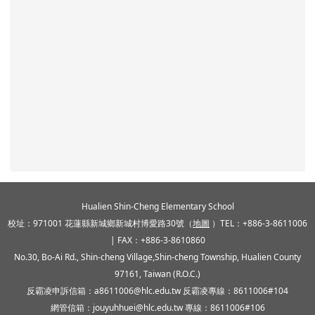
頁尾區域內容
Hualien Shin-Cheng Elementary School
校址：971001 花蓮縣新城鄉新城村博愛路30號（
地圖
）TEL：+886-3-8611006
| FAX：+886-3-8610860
No.30, Bo-Ai Rd., Shin-cheng Village,Shin-cheng Township, Hualien County
97161, Taiwan (R.O.C.)
反霸凌申訴信箱：a8611006@hlc.edu.tw 反霸凌專線：8611006#104
網管信箱：jouyuhhuei@hlc.edu.tw 專線：8611006#106