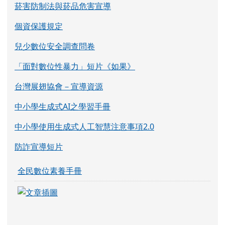
菸害防制法與菸品危害宣導
個資保護規定
兒少數位安全調查問卷
「面對數位性暴力」短片《如果》
台灣展翅協會－宣導資源
中小學生成式AI之學習手冊
中小學使用生成式人工智慧注意事項2.0
防詐宣導短片
全民數位素養手冊
link to https://eliteracy.edu.tw/Shorts/xia
link to https://eliteracy.edu.tw/Shorts/xia