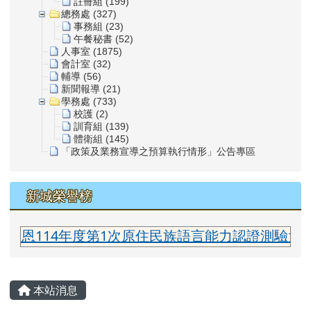
註冊組 (199)
總務處 (327)
事務組 (23)
午餐秘書 (52)
人事室 (1875)
會計室 (32)
輔導 (56)
新聞報導 (21)
學務處 (733)
校護 (2)
訓育組 (139)
體衛組 (145)
「政策及業務宣導之預算執行情形」公告專區
新城榮譽榜
度第1次原住民族語言能力認證測驗太魯閣族語中級合
主內容區域
本站消息