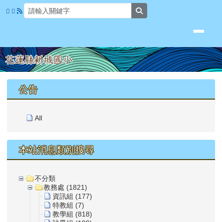
花蓮縣新城國小
跳至主內容區
search
頁尾區域
上中區域內容
公告
All
本站消息類別搜尋
不分類
教務處 (1821)
資訊組 (177)
特教組 (7)
教學組 (818)