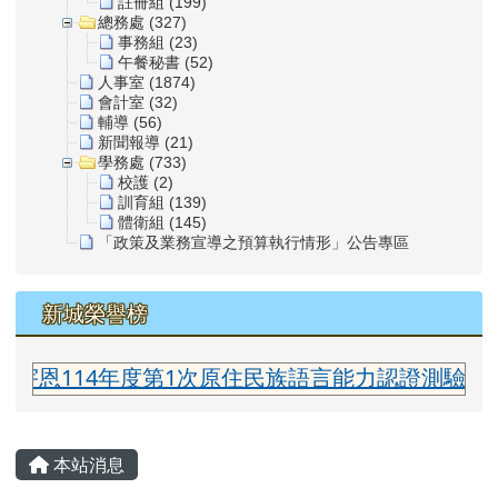
註冊組 (199)
總務處 (327)
事務組 (23)
午餐秘書 (52)
人事室 (1874)
會計室 (32)
輔導 (56)
新聞報導 (21)
學務處 (733)
校護 (2)
訓育組 (139)
體衛組 (145)
「政策及業務宣導之預算執行情形」公告專區
新城榮譽榜
恩114年度第1次原住民族語言能力認證測驗太魯閣
主內容區域
本站消息