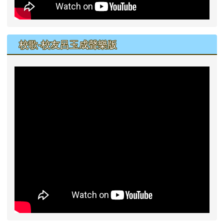
校歌-校友呂玉成聲樂版