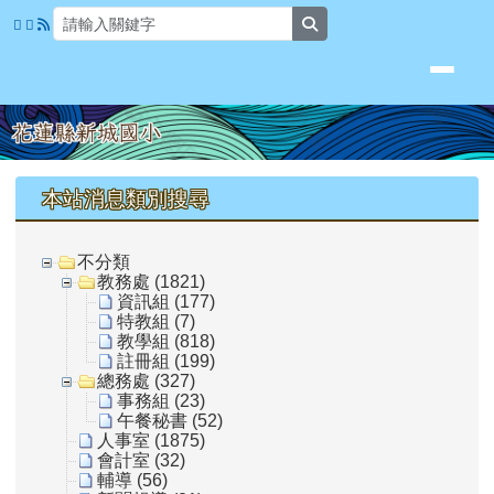
花蓮縣新城國小
跳至主內容區
search
頁尾區域
上中區域內容
本站消息類別搜尋
不分類
教務處 (1821)
資訊組 (177)
特教組 (7)
教學組 (818)
註冊組 (199)
總務處 (327)
事務組 (23)
午餐秘書 (52)
人事室 (1875)
會計室 (32)
輔導 (56)