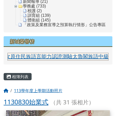
新聞報導 (21)
學務處 (733)
校護 (2)
訓育組 (139)
體衛組 (145)
「政策及業務宣導之預算執行情形」公告專區
新城榮譽榜
認證測驗太魯閣族語中級合格 指導老師:簡月美老師
主內容區域
相簿列表
回首頁
113學年度上學期活動照片
1130830始業式
（共 31 張相片）
相簿列表
11