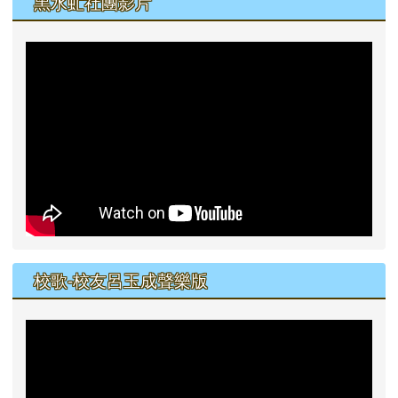
黑水虻社團影片
校歌-校友呂玉成聲樂版