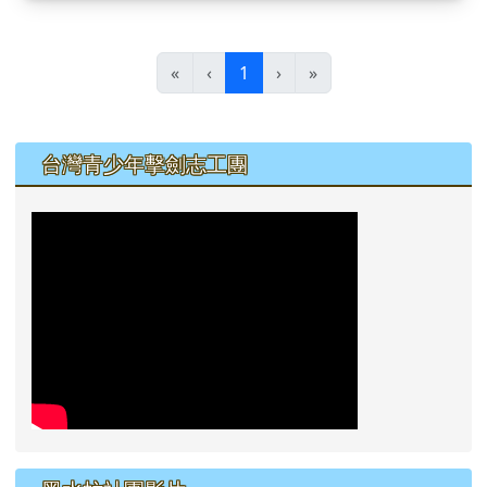
(目前頁次)
«
‹
1
›
»
左邊區域內容
台灣青少年擊劍志工團