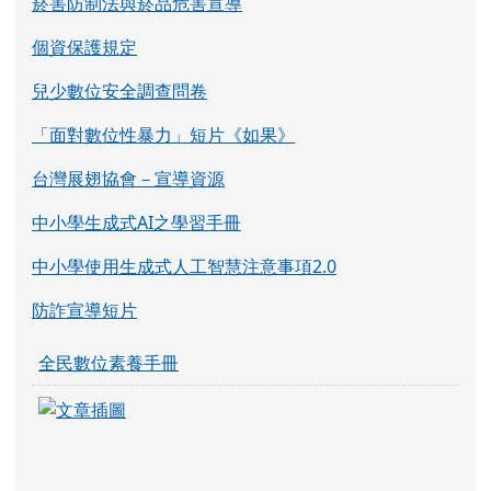
菸害防制法與菸品危害宣導
個資保護規定
兒少數位安全調查問卷
「面對數位性暴力」短片《如果》
台灣展翅協會－宣導資源
中小學生成式AI之學習手冊
中小學使用生成式人工智慧注意事項2.0
防詐宣導短片
全民數位素養手冊
link to https://eliteracy.edu.tw/Shorts/xia
link to https://eliteracy.edu.tw/Shorts/xia