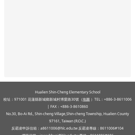
頁尾區域內容
Hualien Shin-Cheng Elementary School
校址：971001 花蓮縣新城鄉新城村博愛路30號（
地圖
）TEL：+886-3-8611006
| FAX：+886-3-8610860
No.30, Bo-Ai Rd., Shin-cheng Village,Shin-cheng Township, Hualien County
97161, Taiwan (R.O.C.)
反霸凌申訴信箱：a8611006@hlc.edu.tw 反霸凌專線：8611006#104