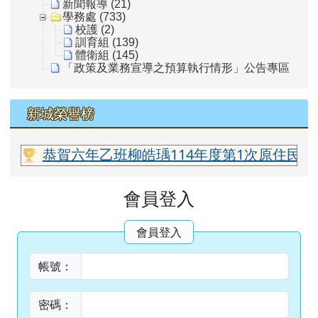
新聞報導 (21)
學務處 (733)
校護 (2)
訓育組 (139)
體衛組 (145)
「政策及業務宣導之預算執行情形」公告專區
新城榮譽榜
老師
恭賀六年乙班柳皓瑀114年度第1次原住民族語
主內容區域
會員登入
會員登入
帳號：
密碼：