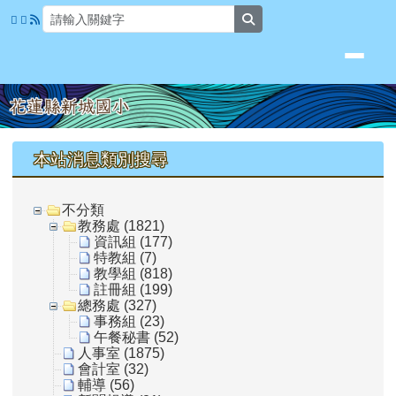
花蓮縣新城國小
跳至主內容區
search
頁尾區域
上中區域內容
本站消息類別搜尋
不分類
教務處 (1821)
資訊組 (177)
特教組 (7)
教學組 (818)
註冊組 (199)
總務處 (327)
事務組 (23)
午餐秘書 (52)
人事室 (1875)
會計室 (32)
輔導 (56)