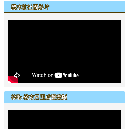
黑水虻社團影片
校歌-校友呂玉成聲樂版