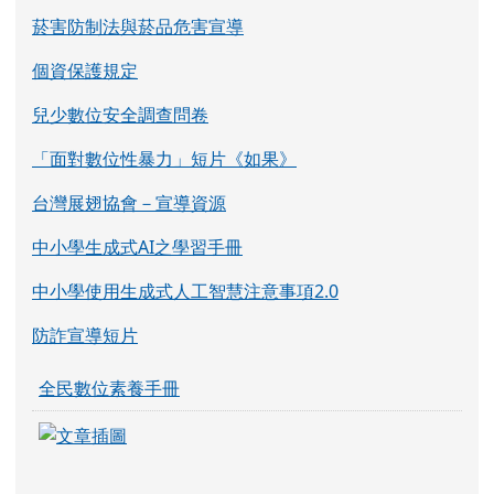
菸害防制法與菸品危害宣導
個資保護規定
兒少數位安全調查問卷
「面對數位性暴力」短片《如果》
台灣展翅協會－宣導資源
中小學生成式AI之學習手冊
中小學使用生成式人工智慧注意事項2.0
防詐宣導短片
全民數位素養手冊
link to https://eliteracy.edu.tw/Shorts/xia
link to https://eliteracy.edu.tw/Shorts/xia