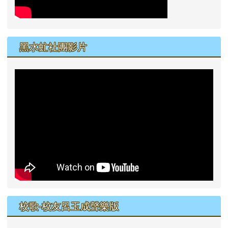
黑水虻社團影片
校歌-校友呂玉成聲樂版