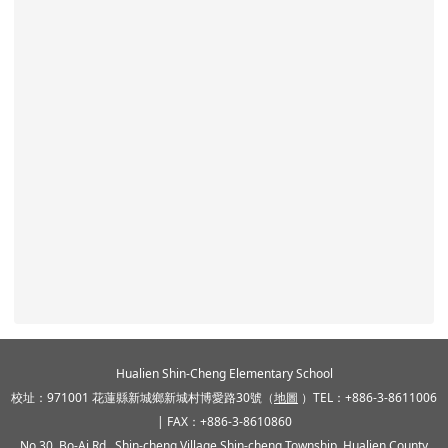
頁尾區域內容
Hualien Shin-Cheng Elementary School
校址：971001 花蓮縣新城鄉新城村博愛路30號（
地圖
）TEL：+886-3-8611006
| FAX：+886-3-8610860
No.30, Bo-Ai Rd., Shin-cheng Village,Shin-cheng Township, Hualien County