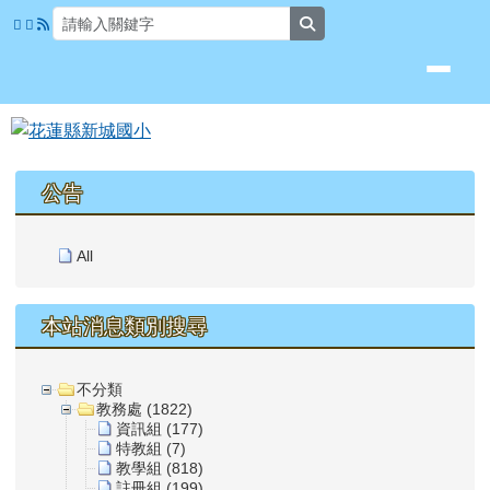
花蓮縣新城國小
跳至主內容區
search
頁尾區域
上中區域內容
公告
All
本站消息類別搜尋
不分類
教務處 (1822)
資訊組 (177)
特教組 (7)
教學組 (818)
註冊組 (199)