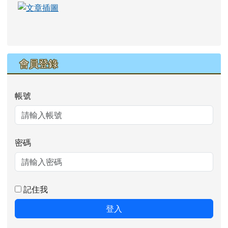
link to https://eliteracy.edu.tw/Shorts/xia
link to https://eliteracy.edu.tw/Shorts/xia
會員登錄
帳號
密碼
記住我
登入