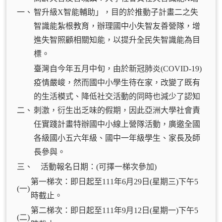
一、
智升級X智能輔助」，目的於推動子計畫二之失
智識能紮根教育，辦理國中小失智友善營隊，增
進失智照顧相關知能，以提升全民失智識能為目
標。
臺灣自今年五月中旬，由於新冠肺炎(COVID-19)
疫情嚴峻，然而國中小學生待在家，改變了既有
的生活模式、降低社交活動的同時也減少了認知
二、
刺激，衍生出乏味的假期，因此亞洲大學社會責
任實踐計畫特辦國中小線上營隊活動，廣邀全國
各級國小五六年級、國中一年級學生、家長及師
長參與。
三、
活動報名日期：(可擇一梯次參加)
第一梯次：即日起至111年6月29日(星期三)下午5
(一)
時截止。
第二梯次：即日起至111年9月12日(星期一)下午5
(二)