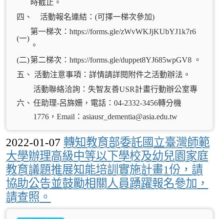
時截止。
四、
活動報名連結：(可擇一梯次參加)
第一梯次：https://forms.gle/zWvWKJjKUbYJ1k7r6
(一)
。
(二)
第二梯次：https://forms.gle/duppet8YJ685wpGV8 。
五、
活動注意事項：詳情請詳閱附件之活動辦法。
活動聯絡洽詢：失智友善USR計畫行動辦公室專
六、
任助理-呂旆姍，電話：04-2332-3456轉分機
1776，Email：asiausr_dementia@asia.edu.tw
2022-01-07
轉知教育部委託國立臺灣師範
大學辦理高級中等以下學校及幼兒園家庭
教育議題推展知能培訓實施計畫1份，請
協助公告並鼓勵相關人員踴躍報名參加，
請查照。