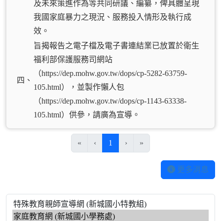
及未來策進作為等共同研議、編纂，俾具體呈現
我國家庭暴力之現況、服務投入情形及執行成
效。
旨揭報告之電子檔及電子書連結業已放置於衛生
福利部保護服務司網站
（https://dep.mohw.gov.tw/dops/cp-5282-63759-
四、
105.html），並製作懶人包
（https://dep.mohw.gov.tw/dops/cp-1143-63338-
105.html）供參，請廣為宣導。
(目前頁次)
«
‹
1
›
»
更多消息