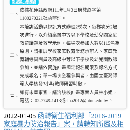
新城國小學務處
依據花蓮縣政府111年1月3日府教終字第
一、
1100270221號函辦理。
本培訓活動以視訊方式辦理2梯次，每梯次分2場
次進行，以介紹高級中等以下學校及幼兒園家庭
教育議題及教學示例，每場次參加人數以115名為
原則，請推展學校家庭教育業務承辦人、家庭教
二、
育輔導團團員及高級中等以下學校及幼兒園教師
參加，並請依實施計畫規定報名期限及報名方式
完成報名；單一場次全程參與者，由國立臺灣師
範大學核發3小時教師研習時數。
如有未盡事宜，請洽該校計畫專案人員林小姐，
三、
電話： 02-7749-1413或sina2012@ntnu.edu.tw。
2022-01-05
函轉衛生福利部「2016-2019
家庭暴力防治報告」案，請轉知所屬及相